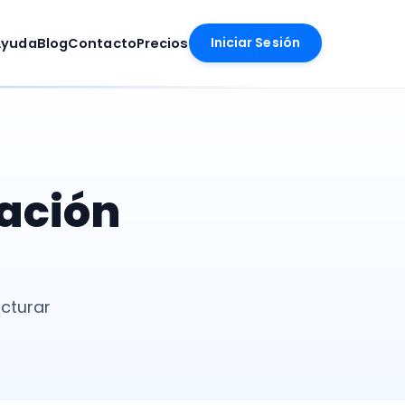
Iniciar Sesión
Ayuda
Blog
Contacto
Precios
ración
acturar