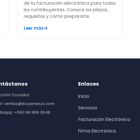
de la facturación electrónica para todos
los contribuyentes. Conoce los plazos,
requisitos y cómo prepararte.
Leer más
ntáctanos
Enlaces
cción: Ecuador
Inicio
il: ventas@ecuanexus.com
Servicios
tsApp: +593 99 968 3648
Facturación Electrónica
Firma Electrónica