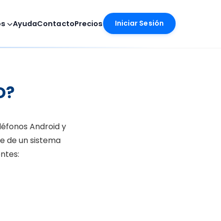
Iniciar Sesión
os
Ayuda
Contacto
Precios
O?
léfonos Android y
e de un sistema
ntes: