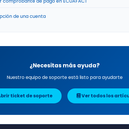
bir comprobante de pago en ECUAFACT
ipción de una cuenta
¿Necesitas más ayuda?
Nuestro equipo de soporte está listo para ayudarte
brir ticket de soporte
Ver todos los artíc