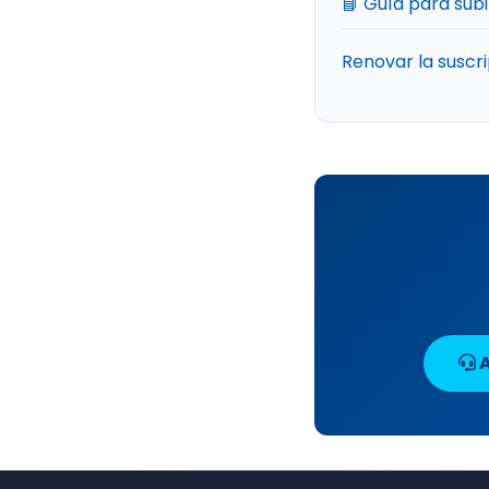
📘 Guía para su
Renovar la suscr
A