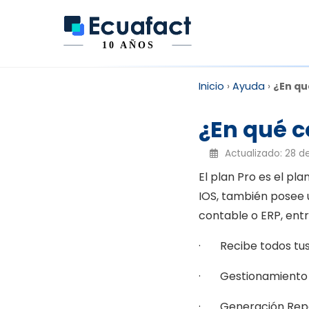
Inicio
›
Ayuda
›
¿En qu
¿En qué c
Actualizado: 28 d
El plan Pro es el pl
IOS, también posee 
contable o ERP, entr
· Recibe todos tus
· Gestionamiento 
· Generación Rep